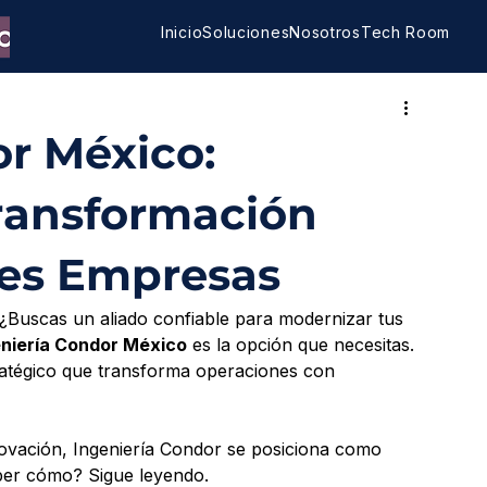
Inicio
Soluciones
Nosotros
Tech Room
or México:
ransformación
des Empresas
? ¿Buscas un aliado confiable para modernizar tus 
eniería Condor México
 es la opción que necesitas. 
ratégico que transforma operaciones con 
nnovación, Ingeniería Condor se posiciona como 
saber cómo? Sigue leyendo.